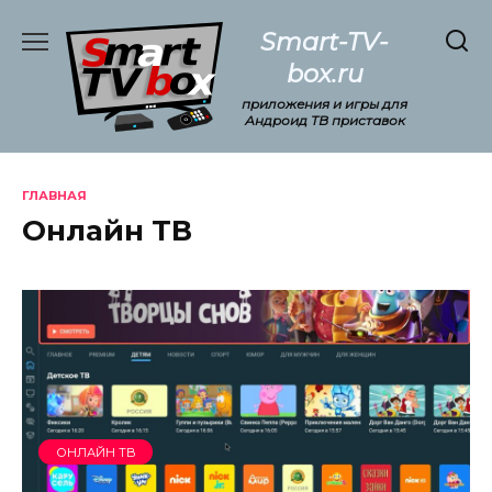
Перейти
Smart-TV-
к
содержанию
box.ru
приложения и игры для
Андроид ТВ приставок
ГЛАВНАЯ
Онлайн ТВ
ОНЛАЙН ТВ